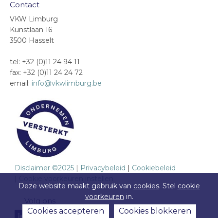
Contact
VKW Limburg
Kunstlaan 16
3500 Hasselt
tel: +32 (0)11 24 94 11
fax: +32 (0)11 24 24 72
email:
info@vkwlimburg.be
Disclaimer ©2025
|
Privacybeleid
|
Cookiebeleid
|
Cookie voorkeuren instellen
Deze website maakt gebruik van
cookies
. Stel
cookie
voorkeuren
in.
Volg ons
Cookies accepteren
Cookies blokkeren