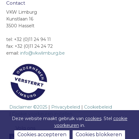
Contact
VKW Limburg
Kunstlaan 16
3500 Hasselt
tel: +32 (0)11 24 94 11
fax: +32 (0)11 24 24 72
email:
info@vkwlimburg.be
Disclaimer ©2025
|
Privacybeleid
|
Cookiebeleid
|
Cookie voorkeuren instellen
Deze website maakt gebruik van
cookies
. Stel
cookie
voorkeuren
in.
Volg ons
Cookies accepteren
Cookies blokkeren