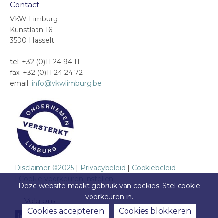
Contact
VKW Limburg
Kunstlaan 16
3500 Hasselt
tel: +32 (0)11 24 94 11
fax: +32 (0)11 24 24 72
email:
info@vkwlimburg.be
Disclaimer ©2025
|
Privacybeleid
|
Cookiebeleid
|
Cookie voorkeuren instellen
Deze website maakt gebruik van
cookies
. Stel
cookie
voorkeuren
in.
Volg ons
Cookies accepteren
Cookies blokkeren