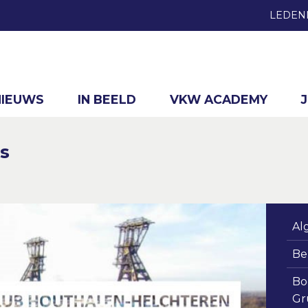
LEDEN
NIEUWS
IN BEELD
VKW ACADEMY
s
Al
Be
Bo
Gr