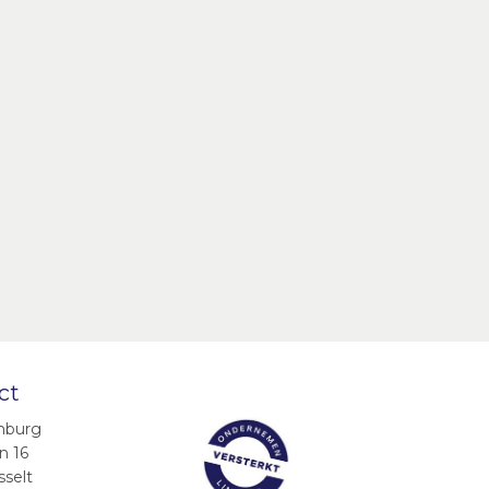
ct
mburg
n 16
sselt