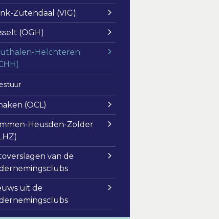
nk-Zutendaal (VIG)
sselt (OGH)
uthalen-Helchteren
CHH)
estuur
naken (OCL)
mmen-Heusden-Zolder
LHZ)
toverslagen van de
dernemingsclubs
euws uit de
dernemingsclubs