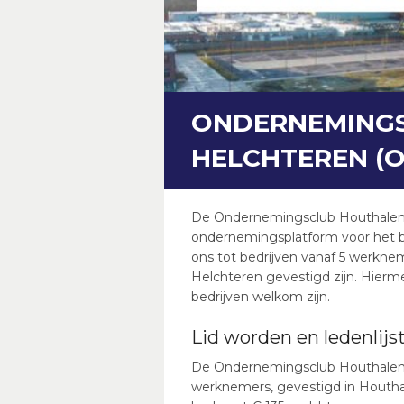
ONDERNEMINGS
HELCHTEREN (
De Ondernemingsclub Houthalen-H
ondernemingsplatform voor het b
ons tot bedrijven vanaf 5 werkne
Helchteren gevestigd zijn. Hierm
bedrijven welkom zijn.
Lid worden en ledenlijs
De Ondernemingsclub Houthalen-He
werknemers, gevestigd in Houthal