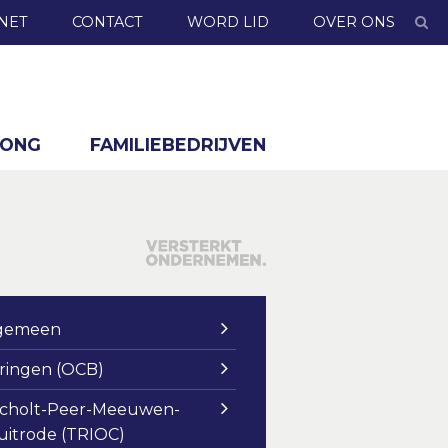
NET
CONTACT
WORD LID
OVER ONS
JONG
FAMILIEBEDRIJVEN
gemeen
ringen (OCB)
cholt-Peer-Meeuwen-
uitrode (TRIOC)