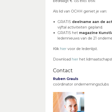
bedraagt € 135 excl. btw.
Als lid van OCHH geniet je van:
GRATIS
deelname aan de act
vijftal activiteiten gepland.
GRATIS het
magazine Kunstl
ledennieuws van de 21 onderne
Klik
hier
voor de ledenlijst.
Download
hier
het lidmaatschapsf
Contact
Ruben Grauls
coördinator ondernemingsclubs