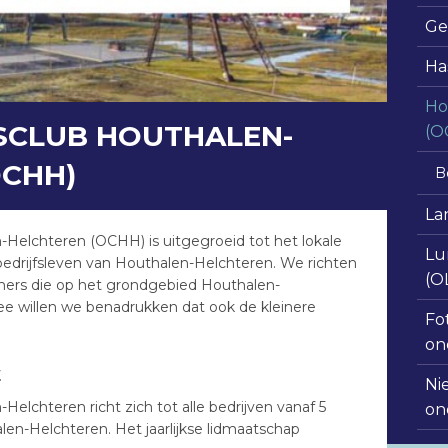
Ge
Ha
Ho
CLUB HOUTHALEN-
(O
OCHH)
B
La
elchteren (OCHH) is uitgegroeid tot het lokale
Lu
edrijfsleven van Houthalen-Helchteren. We richten
(O
mers die op het grondgebied Houthalen-
ee willen we benadrukken dat ook de kleinere
Fo
on
t
Ni
lchteren richt zich tot alle bedrijven vanaf 5
on
en-Helchteren. Het jaarlijkse lidmaatschap