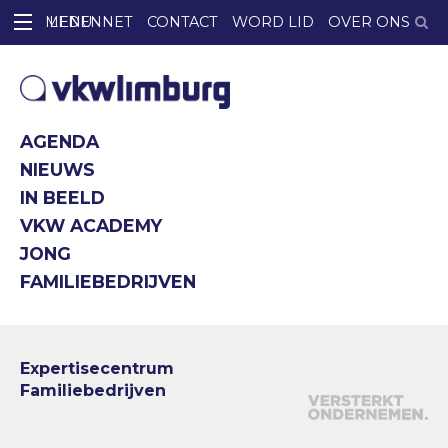
LEDENNET
CONTACT
WORD LID
OVER ONS
AGENDA
NIEUWS
IN BEELD
VKW ACADEMY
JONG
FAMILIEBEDRIJVEN
Expertisecentrum
Familiebedrijven