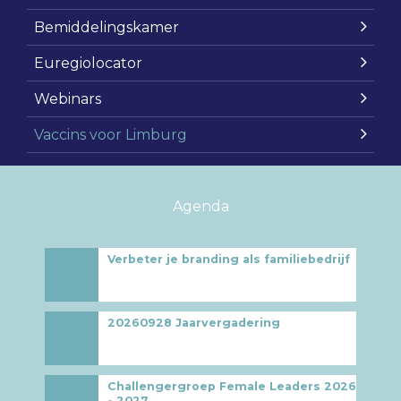
Bemiddelingskamer
Euregiolocator
Webinars
Vaccins voor Limburg
Agenda
Verbeter je branding als familiebedrijf
20260928 Jaarvergadering
Challengergroep Female Leaders 2026
- 2027