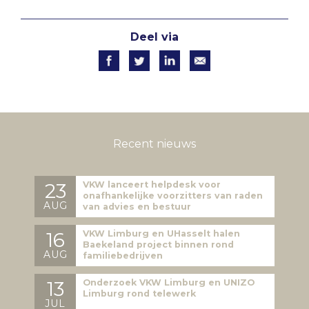
Deel via
Recent nieuws
23
VKW lanceert helpdesk voor
onafhankelijke voorzitters van raden
AUG
van advies en bestuur
16
VKW Limburg en UHasselt halen
Baekeland project binnen rond
AUG
familiebedrijven
13
Onderzoek VKW Limburg en UNIZO
Limburg rond telewerk
JUL