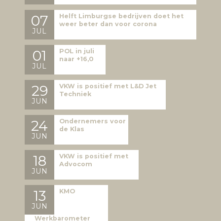
07
Helft Limburgse bedrijven doet het
weer beter dan voor corona
JUL
01
POL in juli
naar +16,0
JUL
29
VKW is positief met L&D Jet
Techniek
JUN
24
Ondernemers voor
de Klas
JUN
18
VKW is positief met
Advocom
JUN
13
KMO
JUN
Werkbarometer