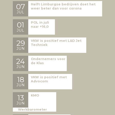
07
Helft Limburgse bedrijven doet het
weer beter dan voor corona
JUL
01
POL in juli
naar +16,0
JUL
29
VKW is positief met L&D Jet
Techniek
JUN
24
Ondernemers voor
de Klas
JUN
18
VKW is positief met
Advocom
JUN
13
KMO
JUN
Werkbarometer