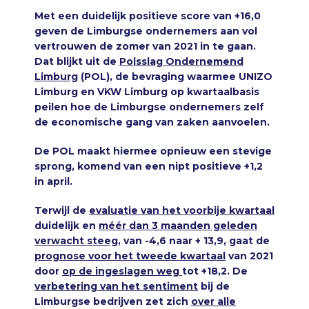
Met een duidelijk positieve score van +16,0
geven de Limburgse ondernemers aan vol
vertrouwen de zomer van 2021 in te gaan.
Dat blijkt uit de
Polsslag Ondernemend
Limburg
(POL), de bevraging waarmee UNIZO
Limburg en VKW Limburg op kwartaalbasis
peilen
hoe de Limburgse ondernemers zelf
de economische gang van zaken aanvoelen.
De POL maakt hiermee opnieuw een stevige
sprong, komend van een nipt positieve +1,2
in april.
Terwijl de
evaluatie van het voorbije kwartaal
duidelijk en
méér dan 3 maanden geleden
verwacht steeg
, van -4,6 naar + 13,9, gaat de
prognose voor het tweede kwartaal
van 2021
door
op de ingeslagen weg
tot +18,2. De
verbetering van het sentiment
bij de
Limburgse bedrijven zet zich
over alle