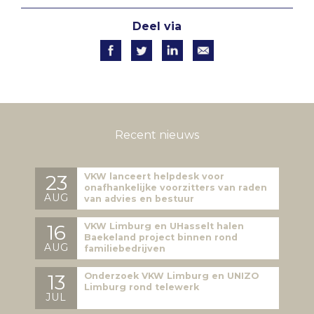
Deel via
Recent nieuws
23
VKW lanceert helpdesk voor
onafhankelijke voorzitters van raden
AUG
van advies en bestuur
16
VKW Limburg en UHasselt halen
Baekeland project binnen rond
AUG
familiebedrijven
13
Onderzoek VKW Limburg en UNIZO
Limburg rond telewerk
JUL